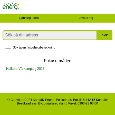
Tjänsteguiden
Anslut dig
Sök även fastighetsbeteckning
Fokusområden
Halltorp Vårkampanj 2026
© Copyright 2024 Kungälv Energi. Postadress: Box 515 442 15 Kungälv
Besöksadress: Byggmästaregatan 5 Växel:
0303-23 93 00