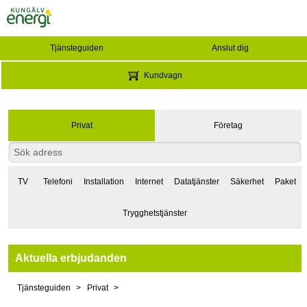
Tjänsteguiden
Anslut dig
Kundvagn
Privat
Företag
TV
Telefoni
Installation
Internet
Datatjänster
Säkerhet
Paket
Trygghetstjänster
Aktuella erbjudanden
Tjänsteguiden
Privat