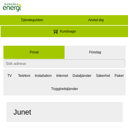
Tjänsteguiden
Anslut dig
Kundvagn
Privat
Företag
TV
Telefoni
Installation
Internet
Datatjänster
Säkerhet
Paket
Trygghetstjänster
Junet