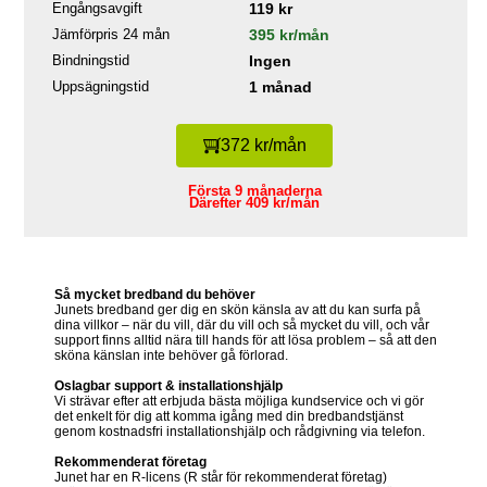
Engångsavgift
119 kr
Jämförpris 24 mån
395 kr/mån
Bindningstid
Ingen
Uppsägningstid
1 månad
372 kr/mån
Första 9 månaderna
Därefter 409 kr/mån
Så mycket bredband du behöver
Junets bredband ger dig en skön känsla av att du kan surfa på
dina villkor – när du vill, där du vill och så mycket du vill, och vår
support finns alltid nära till hands för att lösa problem – så att den
sköna känslan inte behöver gå förlorad.
Oslagbar support & installationshjälp
Vi strävar efter att erbjuda bästa möjliga kundservice och vi gör
det enkelt för dig att komma igång med din bredbandstjänst
genom kostnadsfri installationshjälp och rådgivning via telefon.
Rekommenderat företag
Junet har en R-licens (R står för rekommenderat företag)