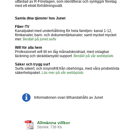
utfärdad av R-Företagen, som identifierar och synliggör företag
med ett etiskt förhållningssätt.
Samla dina tjänster hos Junet
Fiber-TV
Kanalpaket med underhållning för hela familjen: kanal 1-12,
filmkanaler, barn- och dokumentärkanaler, samt mycket mycket
mer.
Beställ på junet.se/tv
Wifi för alla hem
Professionell wifi till en låg månadskostnad, med oslagbar
täckning och skräddarsydd support.
Beställ på vår webbplats
Säker och trygg surf
Surfa säkert, och insynsfritt från obehöriga, med våra prisbelönta
säkerhetspaket.
Läs mer på vår webbplats
Informationen ovan tillhandahålls av Junet
Allmänna villkor
Storlek: 736 Kb