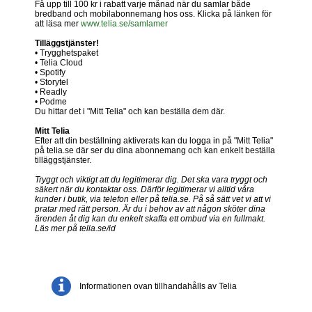
Få upp till 100 kr i rabatt varje månad när du samlar både
bredband och mobilabonnemang hos oss. Klicka på länken för
att läsa mer
www.telia.se/samlamer
Tilläggstjänster!
• Trygghetspaket
• Telia Cloud
• Spotify
• Storytel
• Readly
• Podme
Du hittar det i "Mitt Telia" och kan beställa dem där.
Mitt Telia
Efter att din beställning aktiverats kan du logga in på "Mitt Telia"
på telia.se där ser du dina abonnemang och kan enkelt beställa
tilläggstjänster.
Tryggt och viktigt att du legitimerar dig. Det ska vara tryggt och
säkert när du kontaktar oss. Därför legitimerar vi alltid våra
kunder i butik, via telefon eller på telia.se. På så sätt vet vi att vi
pratar med rätt person. Är du i behov av att någon sköter dina
ärenden åt dig kan du enkelt skaffa ett ombud via en fullmakt.
Läs mer på telia.se/id
Informationen ovan tillhandahålls av Telia