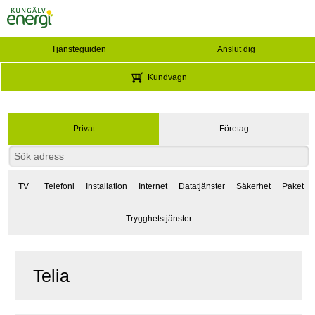
Tjänsteguiden
Anslut dig
Kundvagn
Privat
Företag
TV
Telefoni
Installation
Internet
Datatjänster
Säkerhet
Paket
Trygghetstjänster
Telia