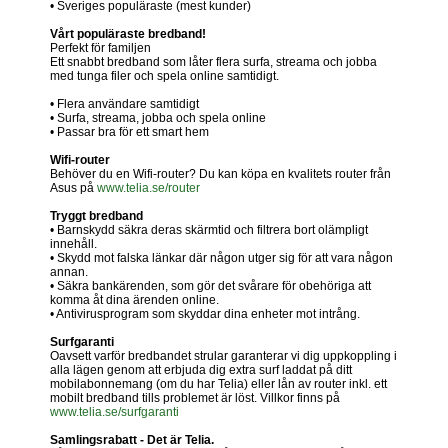
• Sveriges populäraste (mest kunder)
Vårt populäraste bredband!
Perfekt för familjen
Ett snabbt bredband som låter flera surfa, streama och jobba
med tunga filer och spela online samtidigt.
• Flera användare samtidigt
• Surfa, streama, jobba och spela online
• Passar bra för ett smart hem
Wifi-router
Behöver du en Wifi-router? Du kan köpa en kvalitets router från
Asus på
www.telia.se/router
Tryggt bredband
• Barnskydd säkra deras skärmtid och filtrera bort olämpligt
innehåll.
• Skydd mot falska länkar där någon utger sig för att vara någon
annan.
• Säkra bankärenden, som gör det svårare för obehöriga att
komma åt dina ärenden online.
• Antivirusprogram som skyddar dina enheter mot intrång.
Surfgaranti
Oavsett varför bredbandet strular garanterar vi dig uppkoppling i
alla lägen genom att erbjuda dig extra surf laddat på ditt
mobilabonnemang (om du har Telia) eller lån av router inkl. ett
mobilt bredband tills problemet är löst. Villkor finns på
www.telia.se/surfgaranti
Samlingsrabatt - Det är Telia.