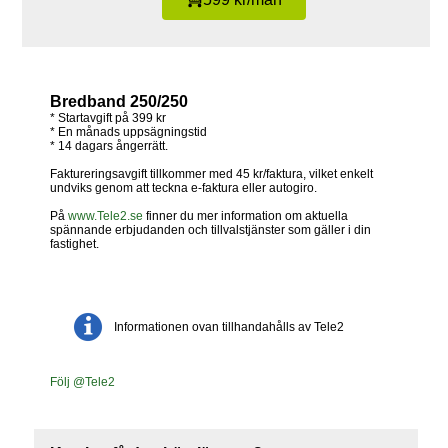
Bredband 250/250
* Startavgift på 399 kr
* En månads uppsägningstid
* 14 dagars ångerrätt.
Faktureringsavgift tillkommer med 45 kr/faktura, vilket enkelt
undviks genom att teckna e-faktura eller autogiro.
På
www.Tele2.se
finner du mer information om aktuella
spännande erbjudanden och tillvalstjänster som gäller i din
fastighet.
Informationen ovan tillhandahålls av Tele2
Följ @Tele2