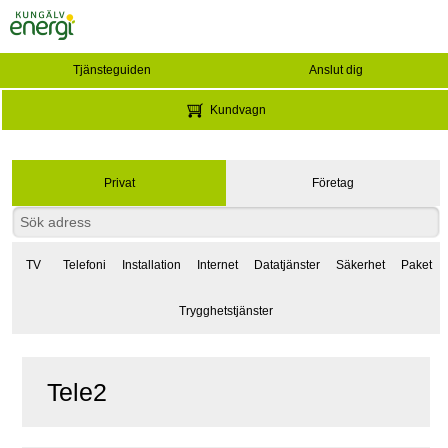
Tjänsteguiden
Anslut dig
Kundvagn
Privat
Företag
TV
Telefoni
Installation
Internet
Datatjänster
Säkerhet
Paket
Trygghetstjänster
Tele2