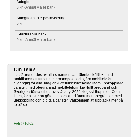
Autogiro
0 kr - Anmäl via er bank
Autogiro med e-postavisering
0 kr
E-faktura via bank
0 kr - Anmäl via er bank
Om Tele2
Tele2 grundades av affärsmannen Jan Stenbeck 1993, med
ambitionen att utmana telemonopolet och göra mobiltelefoni
tillgänglig för alla. Idag är vi ett fullservicebolag inom uppkopplade
tjänster, med obegränsad mobiltelefoni, kraftfullt bredband och
Sveriges största utbud av tv & play. 2021 slogs vi ihop med Com
Hem, för att kunna göra dig som kund ännu mer obegränsad med
uppkoppling och digitala tjänster. Välkommen att upptäcka mer på
tele2.se
Följ @Tele2