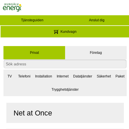
Tjänsteguiden
Anslut dig
Kundvagn
Privat
Företag
TV
Telefoni
Installation
Internet
Datatjänster
Säkerhet
Paket
Trygghetstjänster
Net at Once