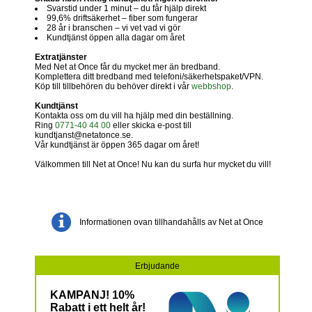
Svarstid under 1 minut – du får hjälp direkt
99,6% driftsäkerhet – fiber som fungerar
28 år i branschen – vi vet vad vi gör
Kundtjänst öppen alla dagar om året
Extratjänster
Med Net at Once får du mycket mer än bredband.
Komplettera ditt bredband med telefoni/säkerhetspaket/VPN.
Köp till tillbehören du behöver direkt i vår
webbshop
.
Kundtjänst
Kontakta oss om du vill ha hjälp med din beställning.
Ring
0771-40 44 00
eller skicka e-post till
kundtjanst@netatonce.se.
Vår kundtjänst är öppen 365 dagar om året!
Välkommen till Net at Once! Nu kan du surfa hur mycket du vill!
Informationen ovan tillhandahålls av Net at Once
Erbjudande
KAMPANJ! 10%
Rabatt i ett helt år!