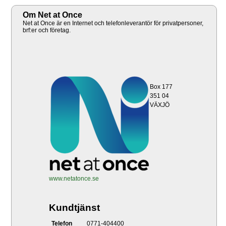
Om Net at Once
Net at Once är en Internet och telefonleverantör för privatpersoner,
brf:er och företag.
Box 177
351 04
VÄXJÖ
www.netatonce.se
Kundtjänst
Telefon
0771-404400