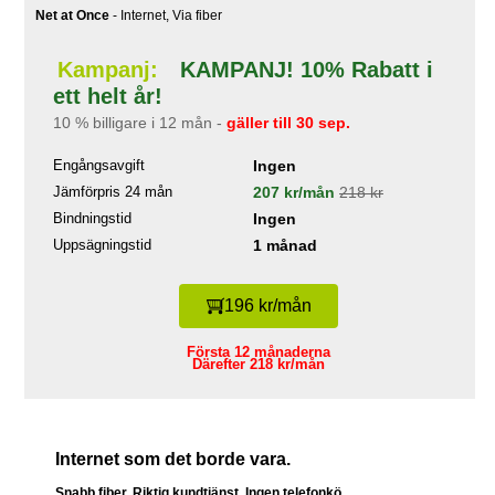
Net at Once
- Internet, Via fiber
Kampanj:
KAMPANJ! 10% Rabatt i
ett helt år!
10 % billigare i 12 mån -
gäller till 30 sep.
Engångsavgift
Ingen
Jämförpris 24 mån
207 kr/mån
218 kr
Bindningstid
Ingen
Uppsägningstid
1 månad
196 kr/mån
Första 12 månaderna
Därefter 218 kr/mån
Internet som det borde vara.
Snabb fiber. Riktig kundtjänst. Ingen telefonkö.