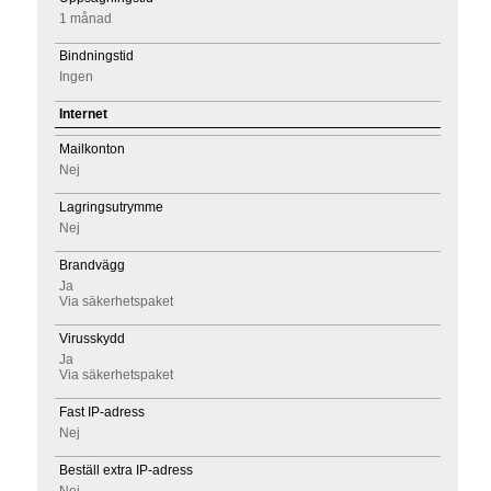
1 månad
Bindningstid
Ingen
Internet
Mailkonton
Nej
Lagringsutrymme
Nej
Brandvägg
Ja
Via säkerhetspaket
Virusskydd
Ja
Via säkerhetspaket
Fast IP-adress
Nej
Beställ extra IP-adress
Nej